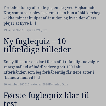
Forleden fotograferede jeg en høg ved Hejlsminde
Nor, som straks blev bestemt til en hun af blå kærhøg
– ikke mindst hjulpet af årstiden og hvad der ellers
plejer at flyve […]
13. april 2021
13. april 2021
Quiz
Ny fuglequiz – 10
tilfældige billeder
En ny lille quiz er klar i form af ti tilfældigt udvalgte
spørgsmål ud af indtil videre godt 150 i alt.
Efterhånden som jeg forhåbentlig får flere arter i
(kamera)hus, vil […]
10. oktober 2020
10. oktober 2020
Nyheder
,
Quiz
Første fuglequiz klar til
test