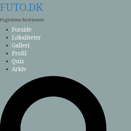
Skip
FUTO.DK
to
content
Fuglefotos fortrinsvis
Forside
Lokaliteter
Galleri
Profil
Quiz
Arkiv