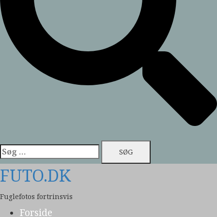
Søg
efter:
FUTO.DK
Fuglefotos fortrinsvis
Forside