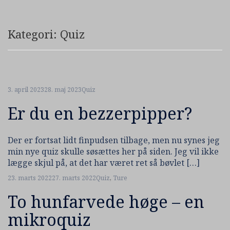
Kategori:
Quiz
3. april 2023
28. maj 2023
Quiz
Er du en bezzerpipper?
Der er fortsat lidt finpudsen tilbage, men nu synes jeg
min nye quiz skulle søsættes her på siden. Jeg vil ikke
lægge skjul på, at det har været ret så bøvlet […]
23. marts 2022
27. marts 2022
Quiz
,
Ture
To hunfarvede høge – en
mikroquiz