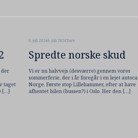
6. juli 2024
6. juli 2024
Ture
2
Spredte norske skud
 der
Vi er nu halvvejs (desværre) gennem vores
sommerferie, der i år foregår i en lejet autoc
v taget
Norge. Første stop Lillehammer, efter at have
0 […]
afhentet bilen (bussen?) i Oslo. Her den […]