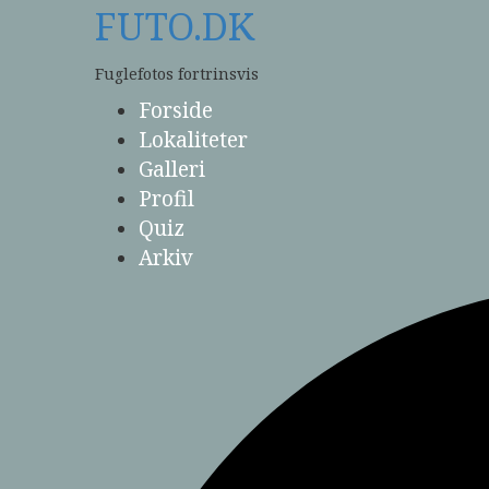
Skip
FUTO.DK
to
content
Fuglefotos fortrinsvis
Forside
Lokaliteter
Galleri
Profil
Quiz
Arkiv