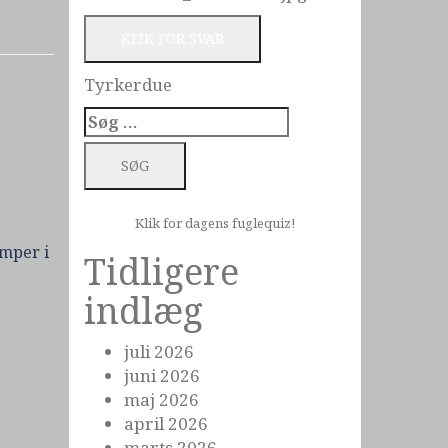
KLIK FOR SVAR
Tyrkerdue
Søg
efter:
Klik for dagens fuglequiz!
amper i
Tidligere
indlæg
juli 2026
juni 2026
maj 2026
april 2026
marts 2026