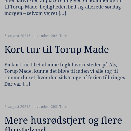
alternativt sted at placere mig ved en kommende tur
til Torup Made. Lejligheden bød sig allerede søndag
morgen – selvom vejret […]
6. august 2021
6. november 2021
Ture
Kort tur til Torup Made
En kort tur til et af mine fuglefavoritsteder på Als,
Torup Made, kunne det blive til inden vi alle tog til
sommerhuset, hvor den sidste uge af ferien tilbringes.
Der var […]
2. august 2021
6. november 2021
Ture
Mere husrødstjert og flere
flugtskud