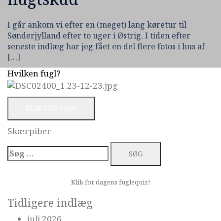
I går ankom vi efter en (meget) lang køretur til
Sønderjylland efter to uger i Østrig. I tiden efter
seneste indlæg har jeg fået en del flere fotos i hus af
[…]
Hvilken fugl?
KLIK FOR SVAR
Skærpiber
Søg
efter:
Klik for dagens fuglequiz!
Tidligere indlæg
juli 2026