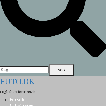
Søg
efter:
FUTO.DK
Fuglefotos fortrinsvis
Forside