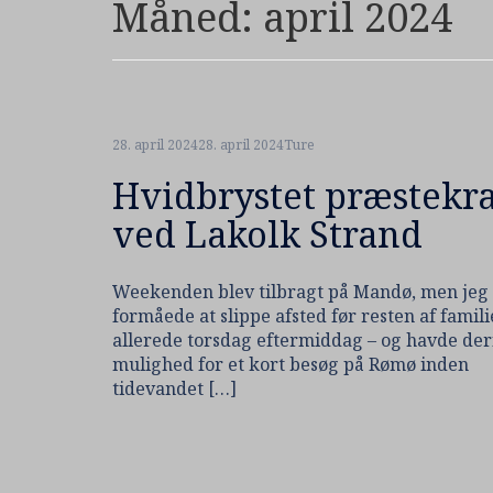
Måned:
april 2024
28. april 2024
28. april 2024
Ture
Hvidbrystet præstekr
ved Lakolk Strand
Weekenden blev tilbragt på Mandø, men jeg
formåede at slippe afsted før resten af famil
allerede torsdag eftermiddag – og havde der
mulighed for et kort besøg på Rømø inden
tidevandet […]