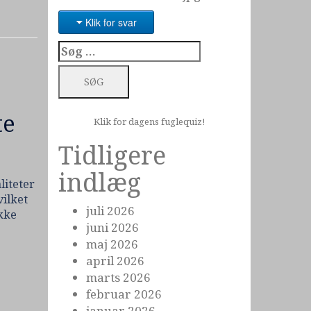
Klik for svar
Søg
efter:
te
Klik for dagens fuglequiz!
Tidligere
indlæg
liteter
vilket
juli 2026
ikke
juni 2026
maj 2026
april 2026
marts 2026
februar 2026
januar 2026