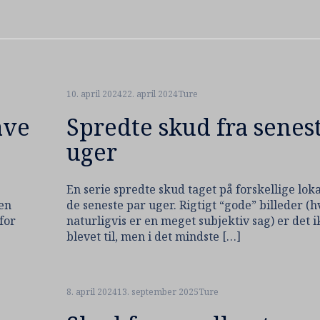
10. april 2024
22. april 2024
Ture
ave
Spredte skud fra senes
uger
En serie spredte skud taget på forskellige loka
ien
de seneste par uger. Rigtigt “gode” billeder (h
for
naturligvis er en meget subjektiv sag) er det 
blevet til, men i det mindste […]
8. april 2024
13. september 2025
Ture