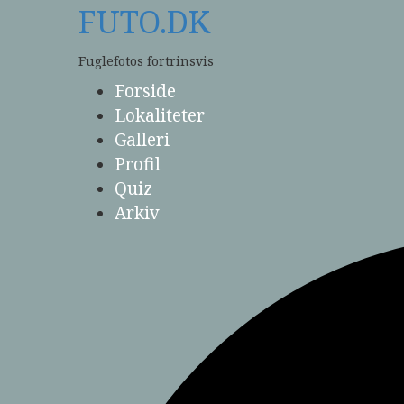
Skip
FUTO.DK
to
content
Fuglefotos fortrinsvis
Forside
Lokaliteter
Galleri
Profil
Quiz
Arkiv