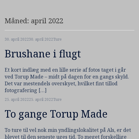
Måned:
april 2022
30. april 2022
30. april 2022
Ture
Brushane i flugt
Et kort indlæg med en lille serie af fotos taget i går
ved Torup Made – midt på dagen for en gangs skyld.
Det var mestendels overskyet, hvilket fint tillod
fotografering […]
25. april 2022
25. april 2022
Ture
To gange Torup Made
To ture til vel nok min yndlingslokalitet på Als, er det
blevet til den seneste uges tid. To meget forskellige