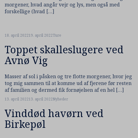
morgener, hvad angår vejr og lys, men også med
forskellige (hvad […]
18. april 2022
19. april 2022
Ture
Toppet skalleslugere ved
Avnø Vig
Masser af sol i påsken og tre flotte morgener, hvor jeg
tog mig sammen til at komme ud af fjerene før resten
af familien og dermed fik fornøjelsen af en hel […]
13. april 2022
13. april 2022
Nyheder
Vinddød havørn ved
Birkepøl