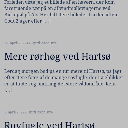
Forleden viste jeg et billede af en havørn, der kom
faretruende tæt på en af vindmøllevingerne ved
Birkepøl på Als. Her lidt flere billeder fra den aften:
Godt 2 uger efter […]
10. april 2022
14. april 2022
Ture
Mere rørhøg ved Hartsø
Lørdag morgen bød på en tur mere til Hartsø, på jagt
efter flere fotos af de mange rovfugle. der i øjeblikket
er at finde i og omkring det store vådområde. Rent
[…]
2. april 2022
2. april 2022
Ture
Rovfugle ved Hartsø