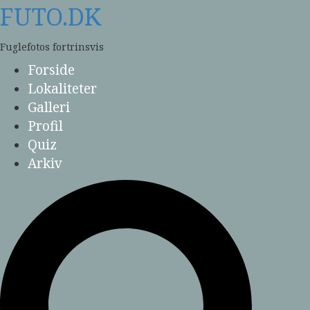
Skip
FUTO.DK
to
content
Fuglefotos fortrinsvis
Forside
Lokaliteter
Galleri
Profil
Quiz
Arkiv