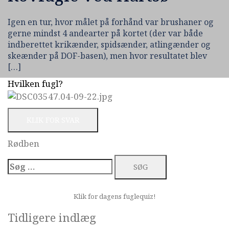
Igen en tur, hvor målet på forhånd var brushaner og
gerne mindst 4 andearter på kortet (der var både
indberettet krikænder, spidsænder, atlingænder og
skeænder på DOF-basen), men hvor resultatet blev
[…]
Hvilken fugl?
KLIK FOR SVAR
Rødben
Søg
efter:
Klik for dagens fuglequiz!
Tidligere indlæg