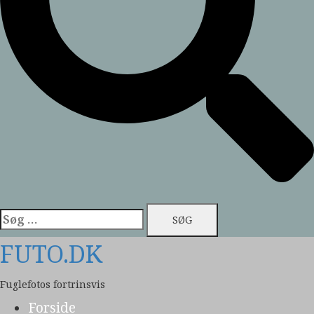
Søg
efter:
FUTO.DK
Fuglefotos fortrinsvis
Forside