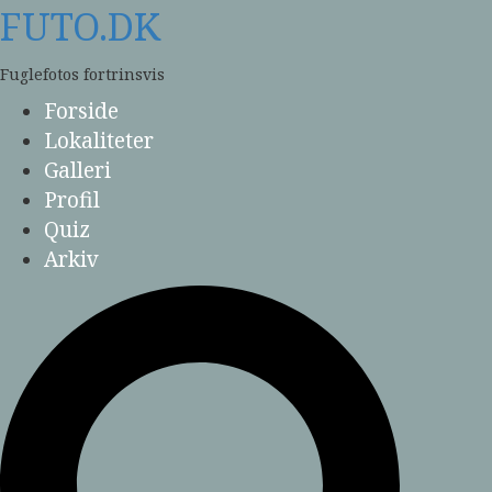
Skip
FUTO.DK
to
content
Fuglefotos fortrinsvis
Forside
Lokaliteter
Galleri
Profil
Quiz
Arkiv