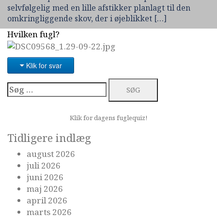
selvfølgelig med en lille afstikker planlagt til den
omkringliggende skov, der i øjeblikket […]
Hvilken fugl?
Klik for svar
Søg
efter:
Klik for dagens fuglequiz!
Tidligere indlæg
august 2026
juli 2026
juni 2026
maj 2026
april 2026
marts 2026