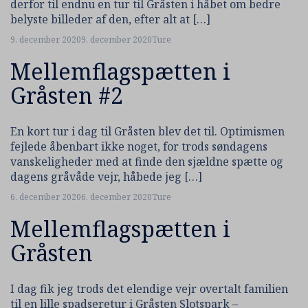
derfor til endnu en tur til Gråsten i håbet om bedre
belyste billeder af den, efter alt at […]
9. december 2020
9. december 2020
Ture
Mellemflagspætten i
Gråsten #2
En kort tur i dag til Gråsten blev det til. Optimismen
fejlede åbenbart ikke noget, for trods søndagens
vanskeligheder med at finde den sjældne spætte og
dagens gråvåde vejr, håbede jeg […]
6. december 2020
6. december 2020
Ture
Mellemflagspætten i
Gråsten
I dag fik jeg trods det elendige vejr overtalt familien
til en lille spadseretur i Gråsten Slotspark –