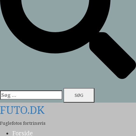
Søg
efter:
FUTO.DK
Fuglefotos fortrinsvis
Forside