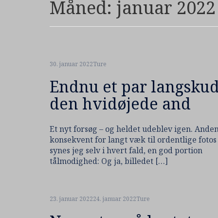
Måned:
januar 2022
30. januar 2022
Ture
Endnu et par langskud
den hvidøjede and
Et nyt forsøg – og heldet udeblev igen. Ande
konsekvent for langt væk til ordentlige fotos 
synes jeg selv i hvert fald, en god portion
tålmodighed: Og ja, billedet […]
23. januar 2022
24. januar 2022
Ture