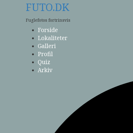
Skip
FUTO.DK
to
content
Fuglefotos fortrinsvis
Forside
Lokaliteter
Galleri
Profil
Quiz
Arkiv