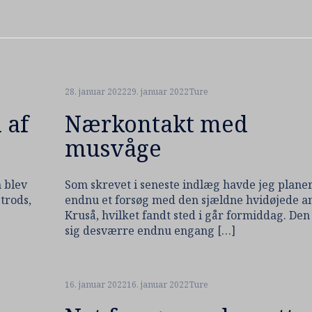
28. januar 2022
29. januar 2022
Ture
 af
Nærkontakt med
musvåge
n blev
Som skrevet i seneste indlæg havde jeg plane
trods,
endnu et forsøg med den sjældne hvidøjede a
Kruså, hvilket fandt sted i går formiddag. Den 
sig desværre endnu engang […]
16. januar 2022
16. januar 2022
Ture