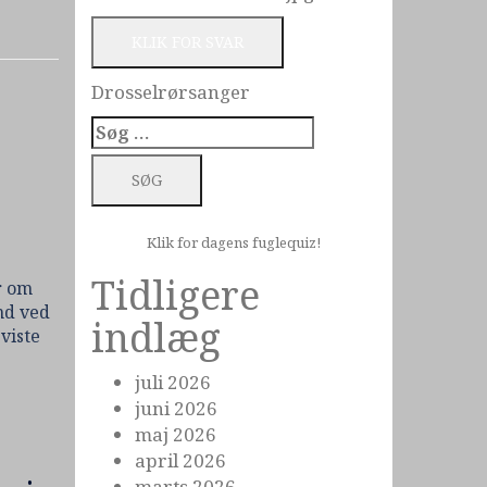
KLIK FOR SVAR
Drosselrørsanger
Søg
efter:
Klik for dagens fuglequiz!
Tidligere
r om
nd ved
indlæg
viste
juli 2026
juni 2026
maj 2026
april 2026
marts 2026