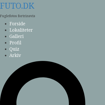
Skip
FUTO.DK
to
content
Fuglefotos fortrinsvis
Forside
Lokaliteter
Galleri
Profil
Quiz
Arkiv