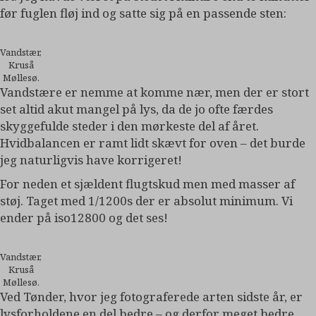
før fuglen fløj ind og satte sig på en passende sten:
Vandstær,
Kruså
Møllesø.
Vandstære er nemme at komme nær, men der er stort
set altid akut mangel på lys, da de jo ofte færdes
skyggefulde steder i den mørkeste del af året.
Hvidbalancen er ramt lidt skævt for oven – det burde
jeg naturligvis have korrigeret!
For neden et sjældent flugtskud men med masser af
støj. Taget med 1/1200s der er absolut minimum. Vi
ender på iso12800 og det ses!
Vandstær,
Kruså
Møllesø.
Ved Tønder, hvor jeg fotograferede arten sidste år, er
lysforholdene en del bedre – og derfor meget bedre