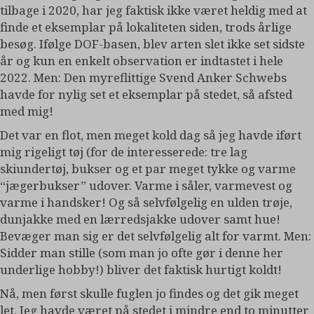
tilbage i 2020, har jeg faktisk ikke været heldig med at
finde et eksemplar på lokaliteten siden, trods årlige
besøg. Ifølge DOF-basen, blev arten slet ikke set sidste
år og kun en enkelt observation er indtastet i hele
2022. Men: Den myreflittige Svend Anker Schwebs
havde for nylig set et eksemplar på stedet, så afsted
med mig!
Det var en flot, men meget kold dag så jeg havde iført
mig rigeligt tøj (for de interesserede: tre lag
skiundertøj, bukser og et par meget tykke og varme
“jægerbukser” udover. Varme i såler, varmevest og
varme i handsker! Og så selvfølgelig en ulden trøje,
dunjakke med en lærredsjakke udover samt hue!
Bevæger man sig er det selvfølgelig alt for varmt. Men:
Sidder man stille (som man jo ofte gør i denne her
underlige hobby!) bliver det faktisk hurtigt koldt!
Nå, men først skulle fuglen jo findes og det gik meget
let. Jeg havde været på stedet i mindre end to minutter