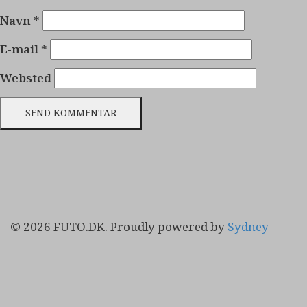
Navn
*
E-mail
*
Websted
© 2026 FUTO.DK. Proudly powered by
Sydney