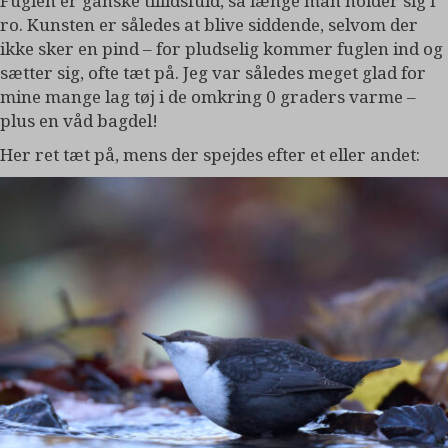
Fuglen er ganske tillidsfuld, så længe man holder sig i
ro. Kunsten er således at blive siddende, selvom der
ikke sker en pind – for pludselig kommer fuglen ind og
sætter sig, ofte tæt på. Jeg var således meget glad for
mine mange lag tøj i de omkring 0 graders varme –
plus en våd bagdel!
Her ret tæt på, mens der spejdes efter et eller andet: