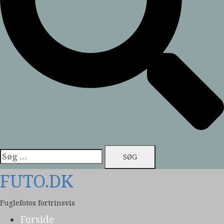
Søg
efter:
FUTO.DK
Fuglefotos fortrinsvis
Forside