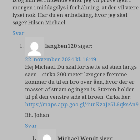
morgen i middagslys i forhåbning, at der vil være
lyset nok. Har du en anbefaling, hvor jeg skal
søge? Hilsen Michael
Svar
langben120
siger:
22. november 2024 kl. 16:49
Hej Michael. Du skal fortsætte ad stien langs
søen – cirka 200 meter længere fremme
kommer du til en bro over åen, hvor der er
masser af strøm og ingen is. Stæren holder
til på den venstre side af broen. Cirka her:
https://maps.app.goo.gl/4uuKzaJe5L6qksAn9
Bh. Johan.
Svar
Michael Wendt
siger: