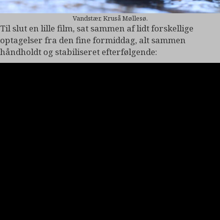
Vandstær, Kruså Møllesø.
Til slut en lille film, sat sammen af lidt forskellige
optagelser fra den fine formiddag, alt sammen
håndholdt og stabiliseret efterfølgende: