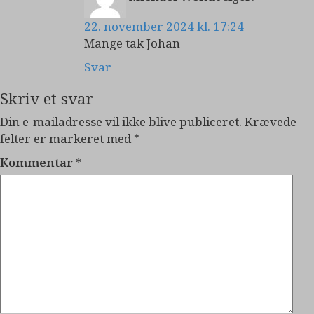
22. november 2024 kl. 17:24
Mange tak Johan
Svar
Skriv et svar
Din e-mailadresse vil ikke blive publiceret.
Krævede
felter er markeret med
*
Kommentar
*