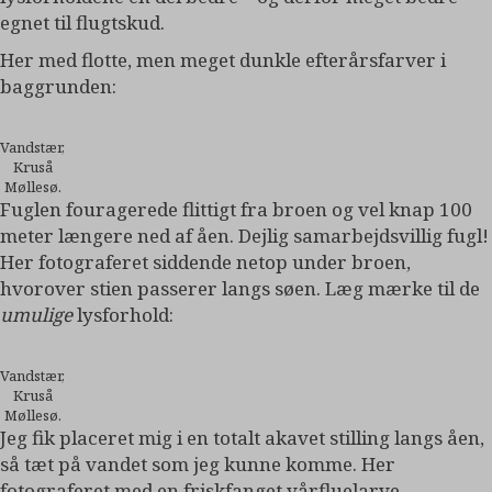
egnet til flugtskud.
Her med flotte, men meget dunkle efterårsfarver i
baggrunden:
Vandstær,
Kruså
Møllesø.
Fuglen fouragerede flittigt fra broen og vel knap 100
meter længere ned af åen. Dejlig samarbejdsvillig fugl!
Her fotograferet siddende netop under broen,
hvorover stien passerer langs søen. Læg mærke til de
umulige
lysforhold:
Vandstær,
Kruså
Møllesø.
Jeg fik placeret mig i en totalt akavet stilling langs åen,
så tæt på vandet som jeg kunne komme. Her
fotograferet med en friskfanget vårfluelarve,