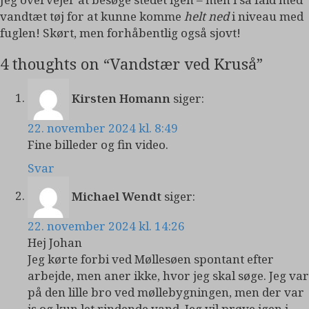
vandtæt tøj for at kunne komme
helt ned
i niveau med
fuglen! Skørt, men forhåbentlig også sjovt!
4 thoughts on “
Vandstær ved Kruså
”
Kirsten Homann
siger:
22. november 2024 kl. 8:49
Fine billeder og fin video.
Svar
Michael Wendt
siger:
22. november 2024 kl. 14:26
Hej Johan
Jeg kørte forbi ved Møllesøen spontant efter
arbejde, men aner ikke, hvor jeg skal søge. Jeg var
på den lille bro ved møllebygningen, men der var
is og kun let rindende vand. Jeg vil prøve igen i