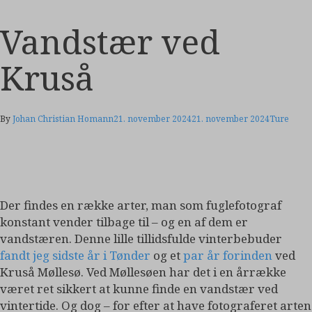
Vandstær ved
Kruså
By
Johan Christian Homann
21. november 2024
21. november 2024
Ture
Der findes en række arter, man som fuglefotograf
konstant vender tilbage til – og en af dem er
vandstæren. Denne lille tillidsfulde vinterbebuder
fandt jeg sidste år i Tønder
og et
par år forinden
ved
Kruså Møllesø. Ved Møllesøen har det i en årrække
været ret sikkert at kunne finde en vandstær ved
vintertide. Og dog – for efter at have fotograferet arten