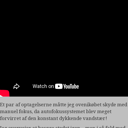
Et par af optagelserne måtte jeg ovenikøbet skyde med
manuel fokus, da autofokussystemet blev meget
forvirret af den konstant dykkende vandstær!
Jeg overvejer at besøge stedet igen – men i så fald med