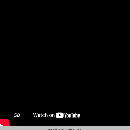
Rødstjert, Avnø Vig.