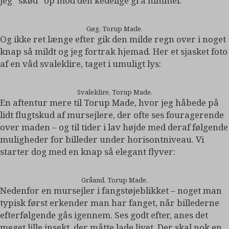
jeg “skød” op mod den kedelige grå himmel:
Gøg, Torup Made.
Og ikke ret længe efter gik den milde regn over i noget
knap så mildt og jeg fortrak hjemad. Her et sjasket foto
af en våd svaleklire, taget i umuligt lys:
Svaleklire, Torup Made.
En aftentur mere til Torup Made, hvor jeg håbede på
lidt flugtskud af mursejlere, der ofte ses fouragerende
over maden – og til tider i lav højde med deraf følgende
muligheder for billeder under horisontniveau. Vi
starter dog med en knap så elegant flyver:
Gråand, Torup Made.
Nedenfor en mursejler i fangstøjeblikket – noget man
typisk først erkender man har fanget, når billederne
efterfølgende gås igennem. Ses godt efter, anes det
meget lille insekt, der måtte lade livet. Der skal nok en