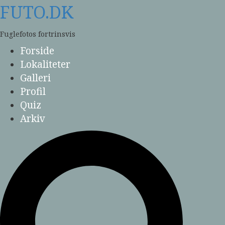
Skip
FUTO.DK
to
content
Fuglefotos fortrinsvis
Forside
Lokaliteter
Galleri
Profil
Quiz
Arkiv