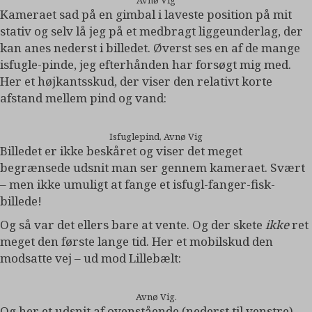
Kameraet sad på en gimbal i laveste position på mit
stativ og selv lå jeg på et medbragt liggeunderlag, der
kan anes nederst i billedet. Øverst ses en af de mange
isfugle-pinde, jeg efterhånden har forsøgt mig med.
Her et højkantsskud, der viser den relativt korte
afstand mellem pind og vand:
Isfuglepind, Avnø Vig
Billedet er ikke beskåret og viser det meget
begrænsede udsnit man ser gennem kameraet. Svært
– men ikke umuligt at fange et isfugl-fanger-fisk-
billede!
Og så var det ellers bare at vente. Og der skete
ikke
ret
meget den første lange tid. Her et mobilskud den
modsatte vej – ud mod Lillebælt:
Avnø Vig.
Og her et udsnit af ovenstående (nederst til venstre)