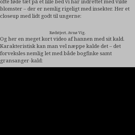
ofte føde tæt på et lille bed vi har indrettet med vilde
blomster – der er nemlig rigeligt med insekter. Her et
closeup med lidt godt til ungerne:
Rødstjert, Avnø Vig.
Og her en meget kort video af hannen med sit kald.
Karakteristisk kan man vel næppe kalde det – det
forveksles nemlig let med både bogfinke samt
gransanger-kald: