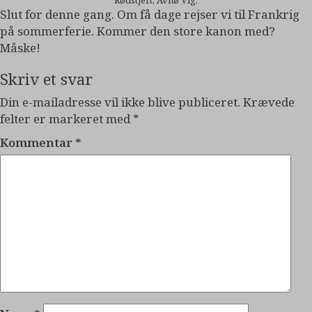
Slut for denne gang. Om få dage rejser vi til Frankrig
på sommerferie. Kommer den store kanon med?
Måske!
Skriv et svar
Din e-mailadresse vil ikke blive publiceret.
Krævede
felter er markeret med
*
Kommentar
*