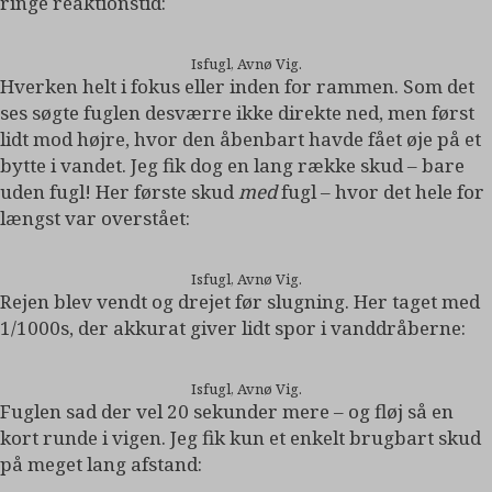
ringe reaktionstid:
Isfugl, Avnø Vig.
Hverken helt i fokus eller inden for rammen. Som det
ses søgte fuglen desværre ikke direkte ned, men først
lidt mod højre, hvor den åbenbart havde fået øje på et
bytte i vandet. Jeg fik dog en lang række skud – bare
uden fugl! Her første skud
med
fugl – hvor det hele for
længst var overstået:
Isfugl, Avnø Vig.
Rejen blev vendt og drejet før slugning. Her taget med
1/1000s, der akkurat giver lidt spor i vanddråberne:
Isfugl, Avnø Vig.
Fuglen sad der vel 20 sekunder mere – og fløj så en
kort runde i vigen. Jeg fik kun et enkelt brugbart skud
på meget lang afstand: