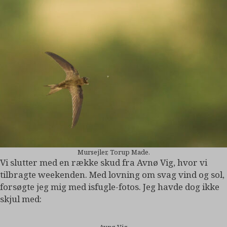
Mursejler, Torup Made.
Vi slutter med en række skud fra Avnø Vig, hvor vi
tilbragte weekenden. Med lovning om svag vind og sol,
forsøgte jeg mig med isfugle-fotos. Jeg havde dog ikke
skjul med:
Avnø Vig