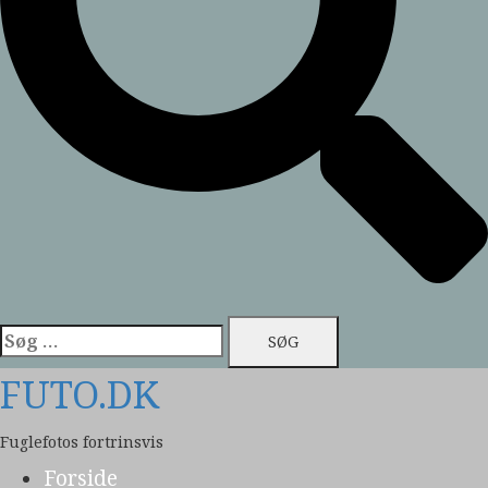
Søg
efter:
FUTO.DK
Fuglefotos fortrinsvis
Forside