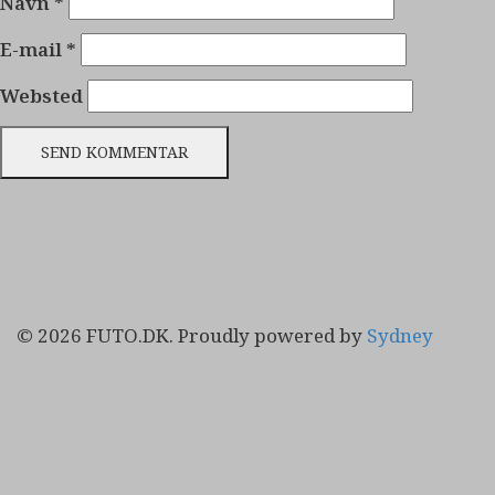
Navn
*
E-mail
*
Websted
© 2026 FUTO.DK. Proudly powered by
Sydney