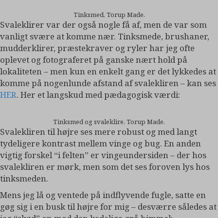
Tinksmed, Torup Made.
Svaleklirer var der også nogle få af, men de var som
vanligt svære at komme nær. Tinksmede, brushaner,
mudderklirer, præstekraver og ryler har jeg ofte
oplevet og fotograferet på ganske nært hold på
lokaliteten – men kun en enkelt gang er det lykkedes at
komme på nogenlunde afstand af svalekliren – kan ses
HER
. Her et langskud med pædagogisk værdi:
Tinksmed og svaleklire, Torup Made.
Svalekliren til højre ses mere robust og med langt
tydeligere kontrast mellem vinge og bug. En anden
vigtig forskel “i felten” er vingeundersiden – der hos
svalekliren er mørk, men som det ses foroven lys hos
tinksmeden.
Mens jeg lå og ventede på indflyvende fugle, satte en
gøg sig i en busk til højre for mig – desværre således at