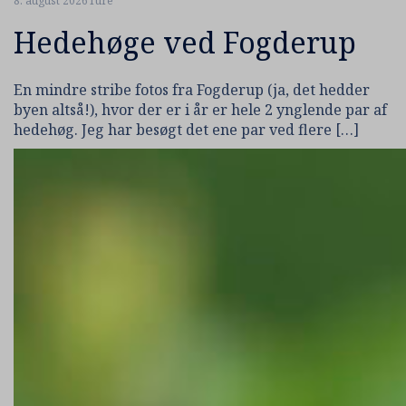
8. august 2026
Ture
Hedehøge ved Fogderup
En mindre stribe fotos fra Fogderup (ja, det hedder
byen altså!), hvor der er i år er hele 2 ynglende par af
hedehøg. Jeg har besøgt det ene par ved flere […]