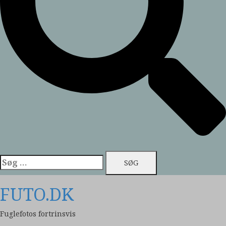
Søg
efter:
FUTO.DK
Fuglefotos fortrinsvis