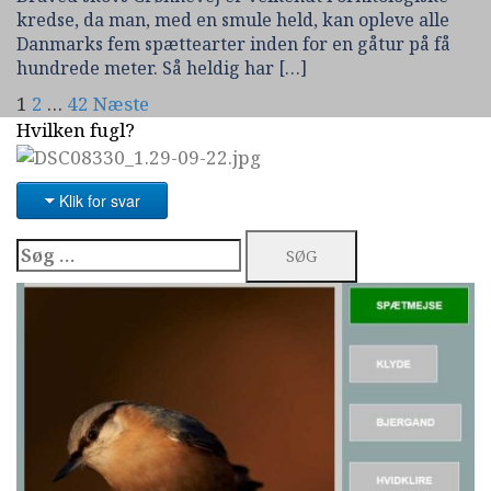
kredse, da man, med en smule held, kan opleve alle
Danmarks fem spættearter inden for en gåtur på få
hundrede meter. Så heldig har […]
Indlægsinddeling
1
2
…
42
Næste
Hvilken fugl?
Klik for svar
Søg
efter: