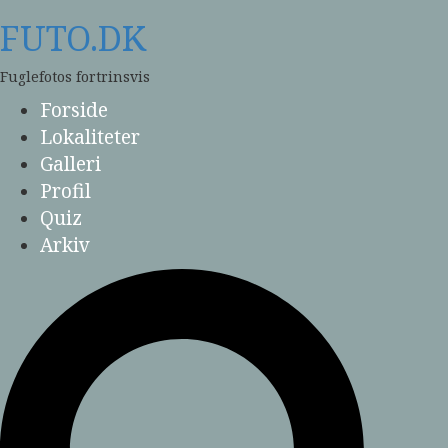
Skip
FUTO.DK
to
content
Fuglefotos fortrinsvis
Forside
Lokaliteter
Galleri
Profil
Quiz
Arkiv