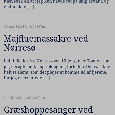
kærløber, en art jeg kun havde set på lang afstand og
endnu ikke […]
18. maj 2026
17. juli 2026
Ture
Majfluemassakre ved
Nørresø
Lidt billeder fra Nørresø ved Ubjerg, nær Tønder, som
jeg besøgte omkring solopgang forleden. Det var ikke
helt så slemt, som det plejer at komme ud af fjerene,
for jeg overnattede […]
9. maj 2026
9. maj 2026
Ture
Græshoppesanger ved