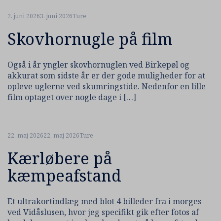
2. juni 2026
3. juni 2026
Ture
Skovhornugle på film
Også i år yngler skovhornuglen ved Birkepøl og
akkurat som sidste år er der gode muligheder for at
opleve uglerne ved skumringstide. Nedenfor en lille
film optaget over nogle dage i […]
22. maj 2026
22. maj 2026
Ture
Kærløbere på
kæmpeafstand
Et ultrakortindlæg med blot 4 billeder fra i morges
ved Vidåslusen, hvor jeg specifikt gik efter fotos af