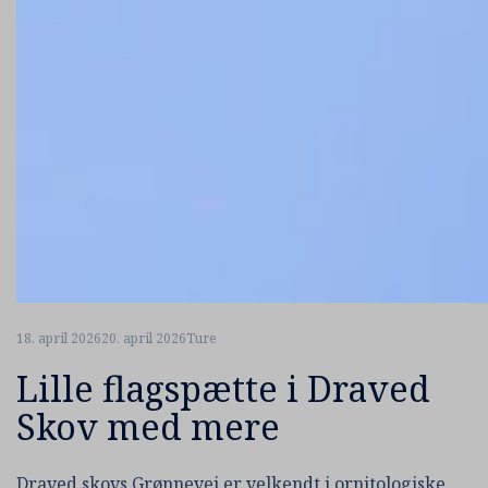
18. april 2026
20. april 2026
Ture
Lille flagspætte i Draved
Skov med mere
Draved skovs Grønnevej er velkendt i ornitologiske